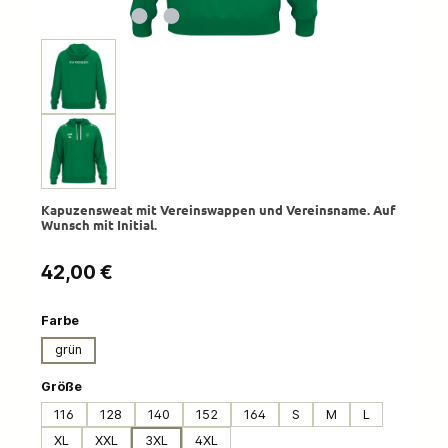
Kapuzensweat mit Vereinswappen und Vereinsname. Auf
Wunsch mit Initial.
Regulärer Preis:
42,00 €
auswählen
Farbe
grün
auswählen
Größe
116
128
140
152
164
S
M
L
XL
XXL
3XL
4XL