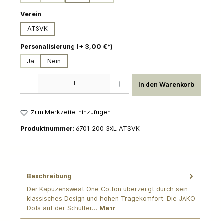
auswählen
Verein
ATSVK
auswählen
Personalisierung (+ 3,00 €*)
Ja
Nein
Produkt Anzahl: Gib den gewünschten Wert ein oder benutze die Schaltflächen um die 
In den Warenkorb
Zum Merkzettel hinzufügen
Produktnummer:
6701 200 3XL ATSVK
Beschreibung
Der Kapuzensweat One Cotton überzeugt durch sein
klassisches Design und hohen Tragekomfort. Die JAKO
Dots auf der Schulter…
Mehr