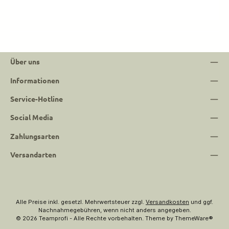
Über uns
Informationen
Service-Hotline
Social Media
Zahlungsarten
Versandarten
Alle Preise inkl. gesetzl. Mehrwertsteuer zzgl.
Versandkosten
und ggf.
Nachnahmegebühren, wenn nicht anders angegeben.
© 2026 Teamprofi - Alle Rechte vorbehalten. Theme by
ThemeWare®