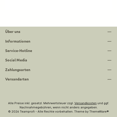
Über uns
Informationen
Service-Hotline
Social Media
Zahlungsarten
Versandarten
Alle Preise inkl. gesetzl. Mehrwertsteuer zzgl.
Versandkosten
und ggf.
Nachnahmegebühren, wenn nicht anders angegeben.
© 2026 Teamprofi - Alle Rechte vorbehalten. Theme by
ThemeWare®