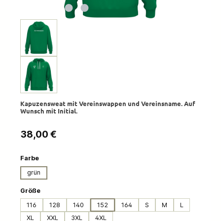
Kapuzensweat mit Vereinswappen und Vereinsname. Auf
Wunsch mit Initial.
Regulärer Preis:
38,00 €
auswählen
Farbe
grün
auswählen
Größe
116
128
140
152
164
S
M
L
XL
XXL
3XL
4XL