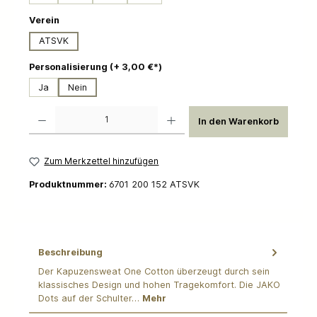
auswählen
Verein
ATSVK
auswählen
Personalisierung (+ 3,00 €*)
Ja
Nein
Produkt Anzahl: Gib den gewünschten Wert ein oder benutze die Schaltflächen um die 
In den Warenkorb
Zum Merkzettel hinzufügen
Produktnummer:
6701 200 152 ATSVK
Beschreibung
Der Kapuzensweat One Cotton überzeugt durch sein
klassisches Design und hohen Tragekomfort. Die JAKO
Dots auf der Schulter…
Mehr