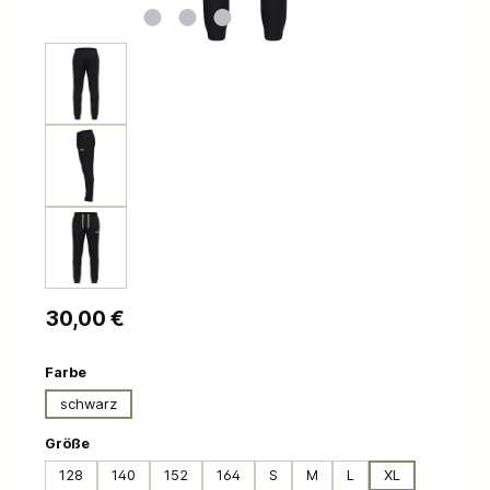
Regulärer Preis:
30,00 €
auswählen
Farbe
schwarz
auswählen
Größe
128
140
152
164
S
M
L
XL