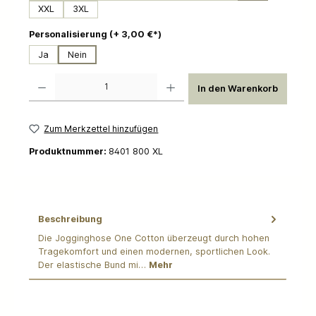
XXL
3XL
auswählen
Personalisierung (+ 3,00 €*)
Ja
Nein
Produkt Anzahl: Gib den gewünschten Wert ein oder benutze die Schaltflächen um die 
In den Warenkorb
Zum Merkzettel hinzufügen
Produktnummer:
8401 800 XL
Beschreibung
Die Jogginghose One Cotton überzeugt durch hohen
Tragekomfort und einen modernen, sportlichen Look.
Der elastische Bund mi…
Mehr