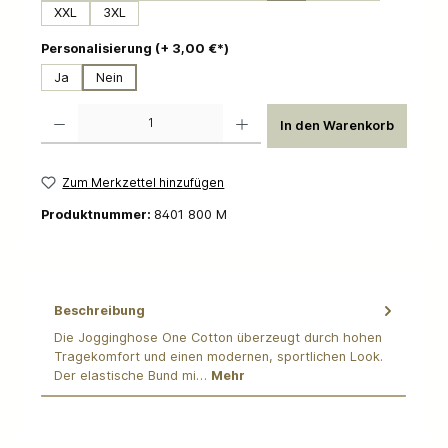
XXL
3XL
auswählen
Personalisierung (+ 3,00 €*)
Ja
Nein
Produkt Anzahl: Gib den gewünschten Wert ein oder benutze die Schaltflächen um die 
In den Warenkorb
Zum Merkzettel hinzufügen
Produktnummer:
8401 800 M
Beschreibung
Die Jogginghose One Cotton überzeugt durch hohen
Tragekomfort und einen modernen, sportlichen Look.
Der elastische Bund mi…
Mehr