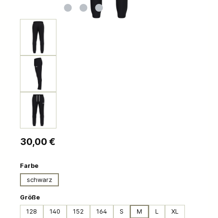
Regulärer Preis:
30,00 €
auswählen
Farbe
schwarz
auswählen
Größe
128
140
152
164
S
M
L
XL